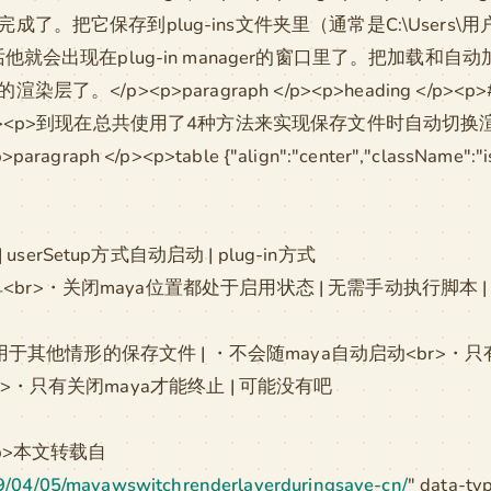
保存到plug-ins文件夹里（通常是C:\Users\用户名\Docu
就会出现在plug-in manager的窗口里了。把加载和
/p><p>paragraph </p><p>heading </p><p>
aragraph </p><p>到现在总共使用了4种方法来实现保存文件
/p><p>table {"align":"center","className":"is-sty
erSetup方式自动启动 | plug-in方式
单<br>・关闭maya位置都处于启用状态 | 无需手动执行脚本 
于其他情形的保存文件 | ・不会随maya自动启动<br>・只有
<br>・只有关闭maya才能终止 | 可能没有吧
/p><p>本文转载自
19/04/05/mayawswitchrenderlayerduringsave-cn/
" data-ty