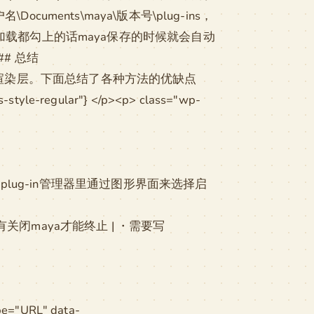
ments\maya\版本号\plug-ins，
自动加载都勾上的话maya保存的时候就会自动
## 总结
时自动切换渲染层。下面总结了各种方法的优缺点
le-regular"} </p><p> class="wp-
| plug-in管理器里通过图形界面来选择启
关闭maya才能终止 | ・需要写
pe="URL" data-