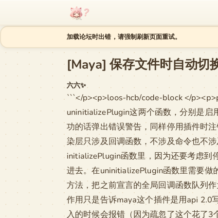
跳至内容
加载论坛时出错，请强制刷新页面重试。
[Maya] 保存文件时自动
六六✨
```</p><p>loos-hcb/code-block 
uninitializePlugin这两个
功的话弹出错误警告，同样停用插件时注销命令，注
染层只涉及回调函数，不涉及命令也不涉
initializePlugin函数里，因为还
进去。在uninitializePlugin函数
方法，把之前宣言的全局回调函数队列作为参数传递进去
作用只是告诉maya这个插件是用api 
入的时候会报错（因为疏忽了这个花了3个多小时一直