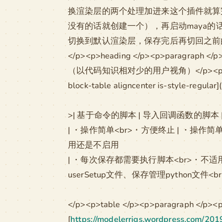
换渲染层的两个处理加进来这个插件就算完成了。把它
没有的话就创建一个），再启动maya的话他
切换到默认渲染层，保存完后再切回之前的渲染层了。<
</p><p>heading </p><p>p
（以代码知识相对少的用户视角）</p><p>paragraph <
block-table aligncenter is-style-regular](
>| 基于命令的脚本 | 导入回调函数的脚本 | us
| ・操作简单<br>・方便终止 | ・操作简
用还是不启用
| ・每次保存都需要执行脚本<br>・不适用
userSetup文件、保存管理python文件
</p><p>table </p><p>paragraph <
[
https://modelerrigs.wordpress.com/20