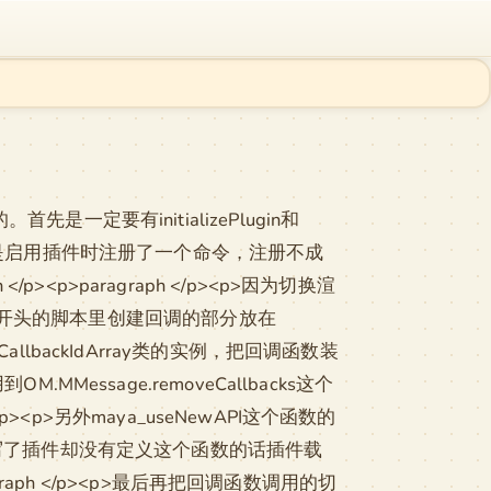
式的。首先是一定要有initializePlugin和
示例里是启用插件时注册了一个命令，注册不成
p>paragraph </p><p>因为切换渲
开头的脚本里创建回调的部分放在
llbackIdArray类的实例，把回调函数装
Message.removeCallbacks这个
p><p>另外maya_useNewAPI这个函数的
.0写了插件却没有定义这个函数的话插件载
graph </p><p>最后再把回调函数调用的切