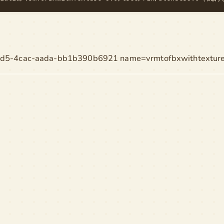
5d5-4cac-aada-bb1b390b6921 name=vrmtofbxwithtexture-