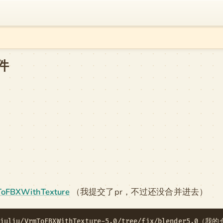
插件
ToFBXWithTexture
（我提交了pr，不过还没合并进去）
aliuliu/VrmToFBXWithTexture-5.0/tree/fix/blender5.0（