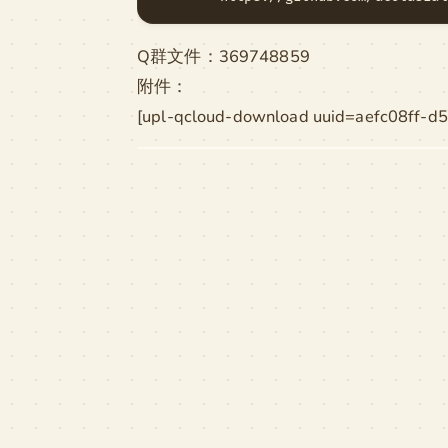
Q群文件：369748859
附件：
[upl-qcloud-download uuid=aefc08ff-d