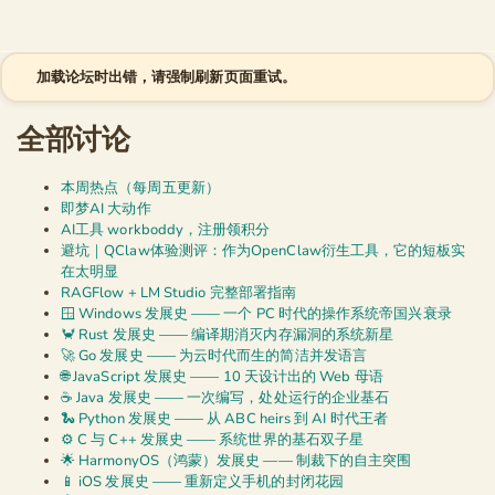
跳至内容
加载论坛时出错，请强制刷新页面重试。
全部讨论
本周热点（每周五更新）
即梦AI 大动作
AI工具 workboddy，注册领积分
避坑｜QClaw体验测评：作为OpenClaw衍生工具，它的短板实
在太明显
RAGFlow + LM Studio 完整部署指南
🪟 Windows 发展史 —— 一个 PC 时代的操作系统帝国兴衰录
🦀 Rust 发展史 —— 编译期消灭内存漏洞的系统新星
🚀 Go 发展史 —— 为云时代而生的简洁并发语言
🌐 JavaScript 发展史 —— 10 天设计出的 Web 母语
☕ Java 发展史 —— 一次编写，处处运行的企业基石
🐍 Python 发展史 —— 从 ABC heirs 到 AI 时代王者
⚙️ C 与 C++ 发展史 —— 系统世界的基石双子星
🌟 HarmonyOS（鸿蒙）发展史 —— 制裁下的自主突围
📱 iOS 发展史 —— 重新定义手机的封闭花园