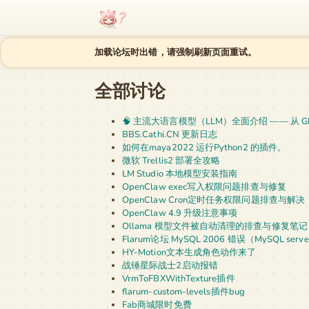
跳至内容
加载论坛时出错，请强制刷新页面重试。
全部讨论
🧠 主流大语言模型（LLM）全面介绍 —— 从 G
BBS.Cathi.CN 更新日志
如何在maya2022 运行Python2 的插件。
微软 Trellis2 部署全攻略
LM Studio 本地模型安装指南
OpenClaw exec写入权限问题排查与修复
OpenClaw Cron定时任务权限问题排查与解决
OpenClaw 4.9 升级注意事项
Ollama 模型文件被自动清理的排查与修复笔记
Flarum论坛 MySQL 2006 错误（MySQL ser
HY-Motion文本生成角色动作来了
战锤星际战士2启动报错
VrmToFBXWithTexture插件
flarum-custom-levels插件bug
Fab商城限时免费